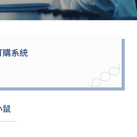
訂購系統
小鼠