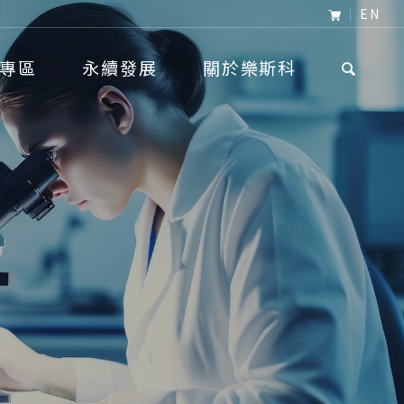
EN
專區
永續發展
關於樂斯科