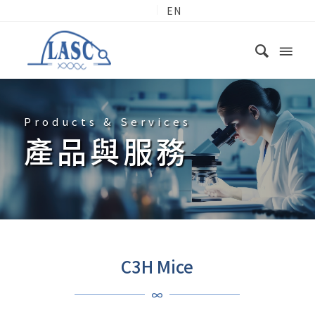
EN
Products & Services
產品與服務
C3H Mice