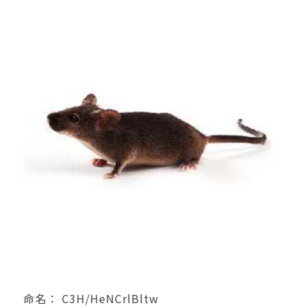
命名： C3H/HeNCrlBltw