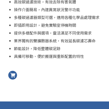
高效碳過濾技術，有效去除有害氣體
操作介面簡易，內建異常狀況警示功能
多種碳過濾器類型可選，適用各種化學品處理需求
即插即用設計，避免實驗室停機時間
提供多樣配件與選項，靈活滿足不同使用需求
業界獨有的雙擴散器系統，有效延長碳濾芯壽命
節能設計，降低整體碳足跡
具備可移動、便於搬運與重新配置的特性
加入