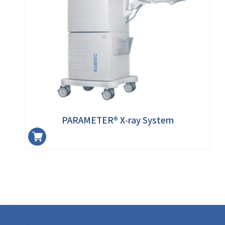
PARAMETER® X‑ray System
加入