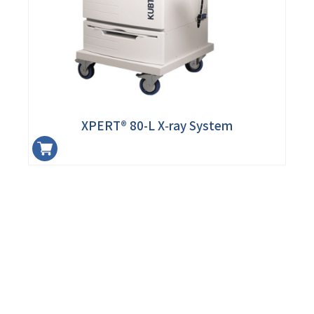
XPERT® 80-L X‑ray System
加入