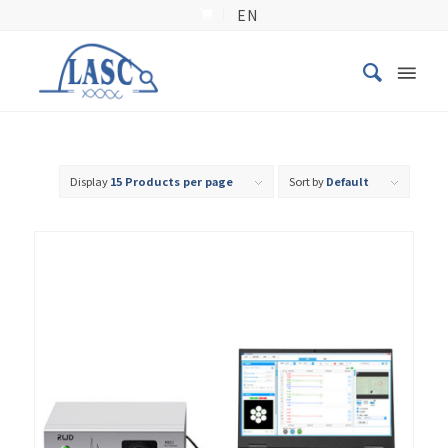
EN
Display
15 Products per page
Sort by
Default