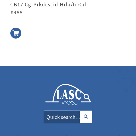
CB17.Cg-Prkdcscid Hrhr/IcrCrl
#488
加入