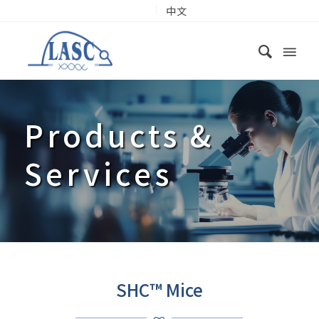
中文
Products
&
Services
SHC™ Mice