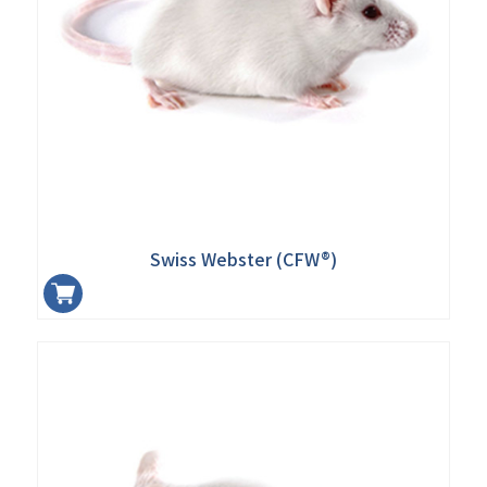
Swiss Webster (CFW®)
加入