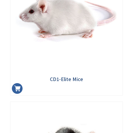
CD1-Elite Mice
加入