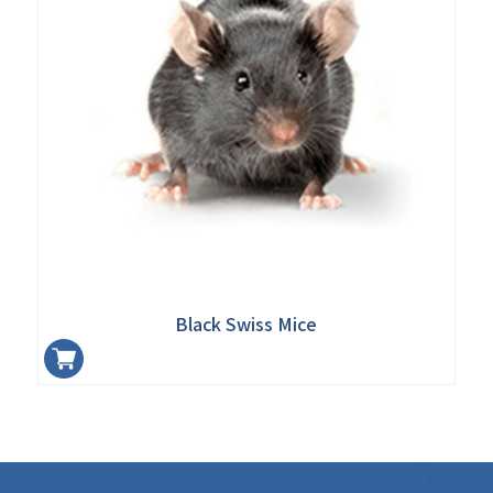
Black Swiss Mice
加入