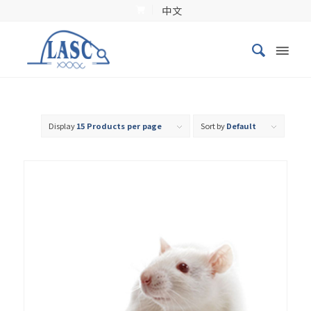
中文
Display
15 Products per page
Sort by
Default