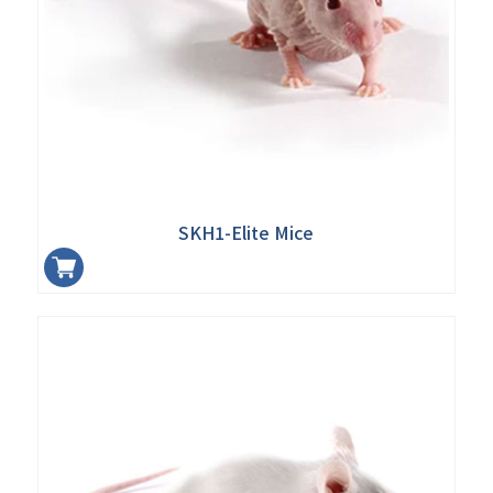
SKH1-Elite Mice
加入