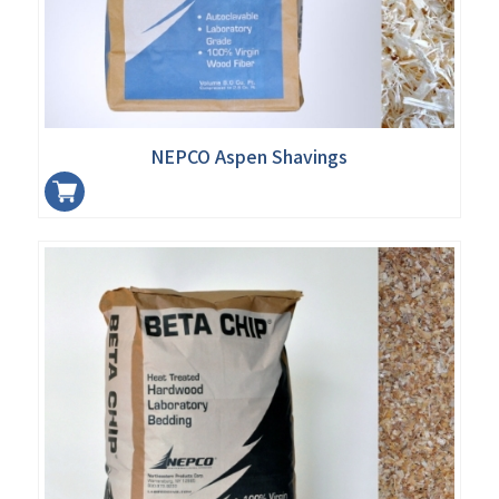
NEPCO Aspen Shavings
加入