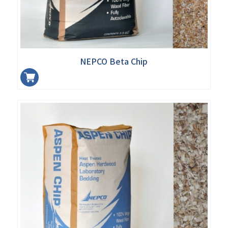
NEPCO Beta Chip
加入