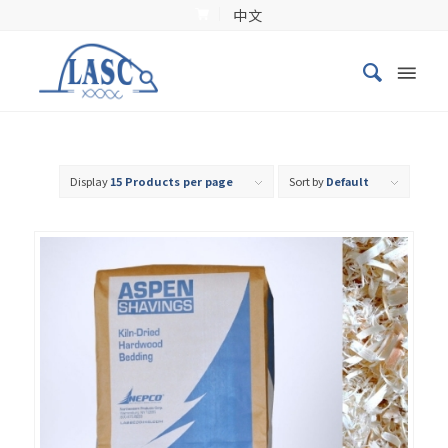
中文
Display
15 Products per page
Sort by
Default